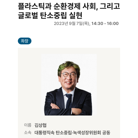
플라스틱과 순환경제 사회, 그리고
글로벌 탄소중립 실현
2023년 9월 7일(목),
14:30 - 16:00
좌장
이름
김상협
소속
대통령직속 탄소중립·녹색성장위원회 공동