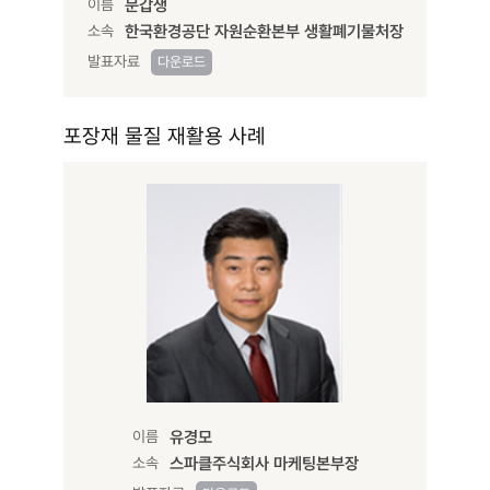
이름
문갑생
소속
한국환경공단 자원순환본부 생활폐기물처장
발표자료
다운로드
포장재 물질 재활용 사례
이름
유경모
소속
스파클주식회사 마케팅본부장