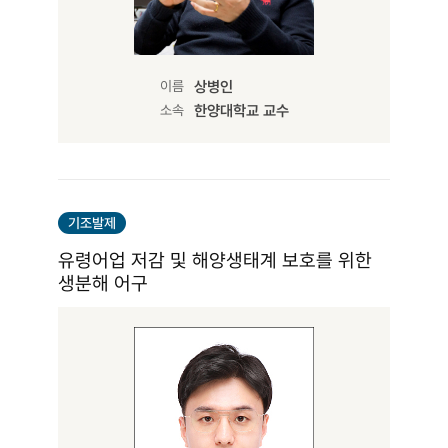
이름
상병인
소속
한양대학교 교수
기조발제
유령어업 저감 및 해양생태계 보호를 위한
생분해 어구