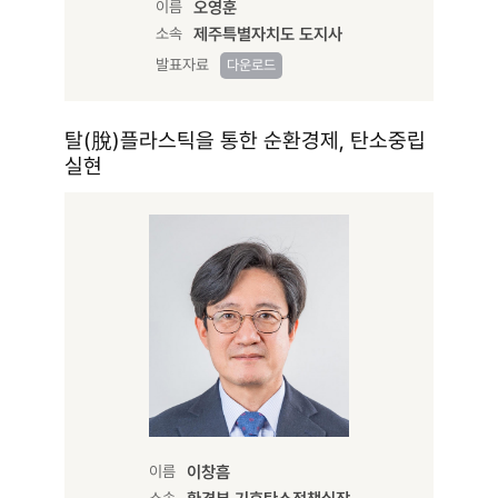
이름
오영훈
소속
제주특별자치도 도지사
발표자료
다운로드
탈(脫)플라스틱을 통한 순환경제, 탄소중립
실현
이름
이창흠
소속