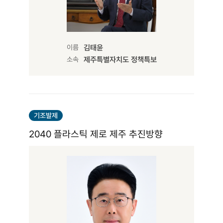
이름
김태윤
소속
제주특별자치도 정책특보
기조발제
2040 플라스틱 제로 제주 추진방향