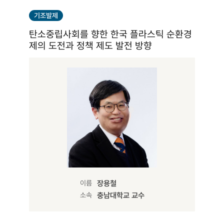
기조발제
탄소중립사회를 향한 한국 플라스틱 순환경
제의 도전과 정책 제도 발전 방향
이름
장용철
소속
충남대학교 교수